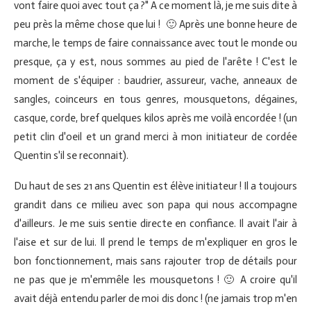
vont faire quoi avec tout ça ?" A ce moment là, je me suis dite à
peu près la même chose que lui ! 🙂 Après une bonne heure de
marche, le temps de faire connaissance avec tout le monde ou
presque, ça y est, nous sommes au pied de l'arête ! C'est le
moment de s'équiper : baudrier, assureur, vache, anneaux de
sangles, coinceurs en tous genres, mousquetons, dégaines,
casque, corde, bref quelques kilos après me voilà encordée ! (un
petit clin d'oeil et un grand merci à mon initiateur de cordée
Quentin s'il se reconnait).
Du haut de ses 21 ans Quentin est élève initiateur ! Il a toujours
grandit dans ce milieu avec son papa qui nous accompagne
d'ailleurs. Je me suis sentie directe en confiance. Il avait l'air à
l'aise et sur de lui. Il prend le temps de m'expliquer en gros le
bon fonctionnement, mais sans rajouter trop de détails pour
ne pas que je m'emmêle les mousquetons ! 🙂 A croire qu'il
avait déjà entendu parler de moi dis donc ! (ne jamais trop m'en