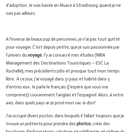
d’adoption. Je suis basée en Alsace à Strasbourg, quand je ne
suis pas ailleurs.
A l’inverse de beaucoup de personnes, je n’ai pas tout quitté
pour voyager. C’est depuis petite, que je suis passionnée par
l’univers du
voyage
. J’y ai consacré mes études (MBA
Management des Destinations Touristiques – ESC La
Rochelle), mes précédents jobs et presque tout mon temps
libre. A ce jour, j’ai voyagé dans 31 pays et habité dans 5
d’entres eux. Je parle le français (j’espère que vous me
comprenez) couramment l’anglais et l’espagnol. Alors, à votre
avis, dans quels pays ai-je posé mon sac-à-dos?
J’ai occupé divers postes, dans lesquels il fallait toujours que je
trouve un prétexte pour prendre des
photos
, créer des
brochures d’informations créatives et pétillantes et rédiger du