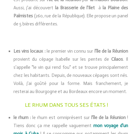
Aussi, j'ai découvert
la Brasserie de l'Ilet
à
la Plaine des
Palmistes
(260, rue de la République). Elle propose un panel
de 5 bières différentes.
Les vins locaux :
le premier vin connu sur
l'île de la Réunion
provient du cépage Isabelle sur les pentes de
Cilaos
. Il
s'appelle "le vin qui rend fou" et se trouve principalement
chez les habitants. Depuis, de nouveaux cépages sont nés.
Voilà, j'ai goûté pour la forme. Mais franchement, je
resterai au Bourgogne et au Bordeaux encore un moment.
LE RHUM DANS TOUS SES ÉTATS !
le rhum :
le rhum est omniprésent sur
l'île de la Réunion
!
Tiens donc ça me rappelle vaguement
mon voyage d'un
mois à Cuba
! Il se consomme pur, notamment les rhum