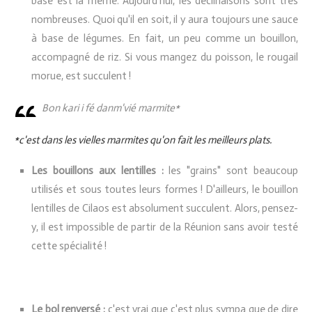
base est la même. Aujourd'hui, les déclinaisons sont très
nombreuses. Quoi qu'il en soit, il y aura toujours une sauce
à base de légumes. En fait, un peu comme un bouillon,
accompagné de riz. Si vous mangez du poisson, le rougail
morue, est succulent !
Bon kari i fé danm'vié marmite*
*c'est dans les vielles marmites qu'on fait les meilleurs plats.
Les bouillons aux lentilles :
les "grains" sont beaucoup
utilisés et sous toutes leurs formes ! D'ailleurs, le bouillon
lentilles de Cilaos est absolument succulent. Alors, pensez-
y, il est impossible de partir de la Réunion sans avoir testé
cette spécialité !
Le bol renversé :
c'est vrai que c'est plus sympa que de dire